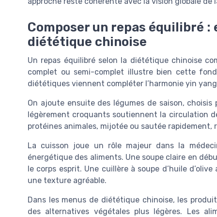
approche reste cohérente avec la vision globale de l
Composer un repas équilibré :
diététique chinoise
Un repas équilibré selon la diététique chinoise c
complet ou semi-complet illustre bien cette fond
diététiques viennent compléter l’harmonie yin yang
On ajoute ensuite des légumes de saison, choisis p
légèrement croquants soutiennent la circulation de
protéines animales, mijotée ou sautée rapidement, r
La cuisson joue un rôle majeur dans la médecine
énergétique des aliments. Une soupe claire en débu
le corps esprit. Une cuillère à soupe d’huile d’oli
une texture agréable.
Dans les menus de diététique chinoise, les produits
des alternatives végétales plus légères. Les ali