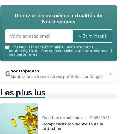
Recevez les dernières actualités de
Nootropiques
➔ Je m'inscris
*
En remplissant ce formulaire, j’accepte d’être
contacté(e) à des fins commerciales par Nootropiques et
ses partenaires.
Nootropiques
Ajoutez-nous à vos sources préférées sur Google
Les plus lus
•
Boosters de mémoire
19/05/2025
Comprendre les bienfaits de la
citicoline