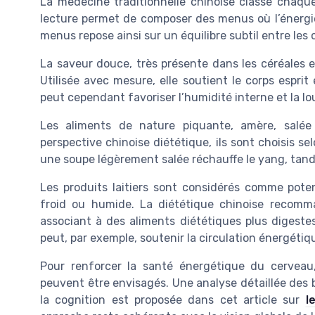
La médecine traditionnelle chinoise classe chaque
lecture permet de composer des menus où l’énergie
menus repose ainsi sur un équilibre subtil entre les 
La saveur douce, très présente dans les céréales et
Utilisée avec mesure, elle soutient le corps esprit e
peut cependant favoriser l’humidité interne et la lo
Les aliments de nature piquante, amère, salé
perspective chinoise diététique, ils sont choisis selo
une soupe légèrement salée réchauffe le yang, tandi
Les produits laitiers sont considérés comme pote
froid ou humide. La diététique chinoise recom
associant à des aliments diététiques plus digestes
peut, par exemple, soutenir la circulation énergétiq
Pour renforcer la santé énergétique du cerveau
peuvent être envisagés. Une analyse détaillée des b
la cognition est proposée dans cet article sur
l