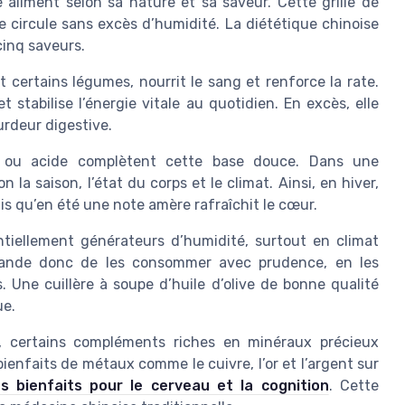
 aliment selon sa nature et sa saveur. Cette grille de
 circule sans excès d’humidité. La diététique chinoise
cinq saveurs.
 certains légumes, nourrit le sang et renforce la rate.
t stabilise l’énergie vitale au quotidien. En excès, elle
urdeur digestive.
e ou acide complètent cette base douce. Dans une
n la saison, l’état du corps et le climat. Ainsi, en hiver,
s qu’en été une note amère rafraîchit le cœur.
ntiellement générateurs d’humidité, surtout en climat
mande donc de les consommer avec prudence, en les
. Une cuillère à soupe d’huile d’olive de bonne qualité
ue.
, certains compléments riches en minéraux précieux
ienfaits de métaux comme le cuivre, l’or et l’argent sur
es bienfaits pour le cerveau et la cognition
. Cette