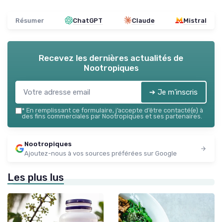
Résumer
ChatGPT
Claude
Mistral
Recevez les dernières actualités de
Nootropiques
➔ Je m'inscris
*
En remplissant ce formulaire, j’accepte d’être contacté(e) à
des fins commerciales par Nootropiques et ses partenaires.
Nootropiques
Ajoutez-nous à vos sources préférées sur Google
Les plus lus