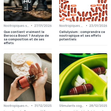
•
•
Nootropiques synthétiques
27/01/2026
Nootropiques synthétiques
23/01/2026
Que contient vraiment le
Cellulysium : comprendre ce
Berocca Boost ? Analyse de
nootropique et ses effets
sa composition et de ses
potentiels
effets
•
•
Nootropiques naturels
31/12/2025
Stimulants cognitifs
28/12/2025