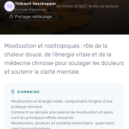
Thibault Deschepper
24 février 2026
14 min de lecture
Écrivain freelance
Partager cette page
Moxibustion et nootropiques : rôle de la
chaleur douce, de l’énergie vitale et de la
médecine chinoise pour soulager les douleurs
et soutenir la clarté mentale.
SOMMAIRE
Moxibustion et énergie vitale : comprendre l’origine d’une
pratique chinoise
Comment se déroule une séance de moxibustion et quels
sont les principaux effets ressentis
Moxibustion, douleurs et système immunitaire : quels liens
avec les nootropiques