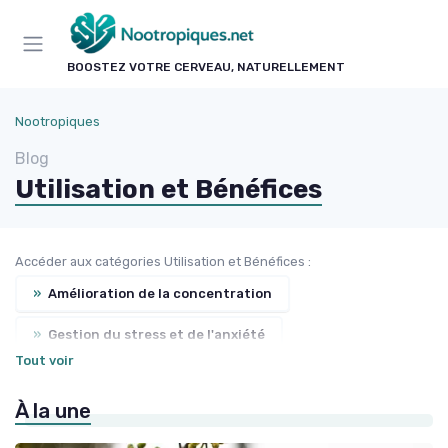
Panneau de gestion des cookies
BOOSTEZ VOTRE CERVEAU, NATURELLEMENT
Nootropiques
Blog
Utilisation et Bénéfices
Accéder aux catégories Utilisation et Bénéfices :
»
Amélioration de la concentration
»
Gestion du stress et de l'anxiété
Tout voir
»
Boosters de mémoire
À la une
»
Amélioration de l'humeur