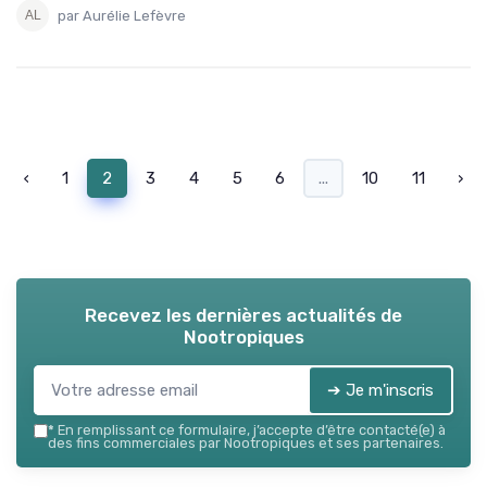
par Aurélie Lefèvre
‹
1
2
3
4
5
6
...
10
11
›
Recevez les dernières actualités de
Nootropiques
➔ Je m'inscris
*
En remplissant ce formulaire, j’accepte d’être contacté(e) à
des fins commerciales par Nootropiques et ses partenaires.