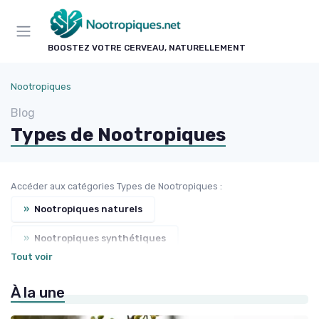
Panneau de gestion des cookies
BOOSTEZ VOTRE CERVEAU, NATURELLEMENT
Nootropiques
Blog
Types de Nootropiques
Accéder aux catégories Types de Nootropiques :
»
Nootropiques naturels
»
Nootropiques synthétiques
Tout voir
»
Amplificateurs de mémoire
À la une
»
Stimulants cognitifs
»
Adaptogènes