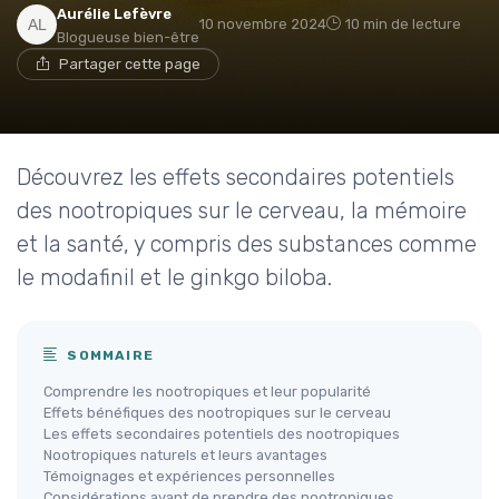
Aurélie Lefèvre
10 novembre 2024
10 min de lecture
Blogueuse bien-être
Partager cette page
Découvrez les effets secondaires potentiels
des nootropiques sur le cerveau, la mémoire
et la santé, y compris des substances comme
le modafinil et le ginkgo biloba.
SOMMAIRE
Comprendre les nootropiques et leur popularité
Effets bénéfiques des nootropiques sur le cerveau
Les effets secondaires potentiels des nootropiques
Nootropiques naturels et leurs avantages
Témoignages et expériences personnelles
Considérations avant de prendre des nootropiques