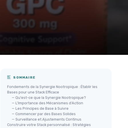
SOMMAIRE
Fondements de la Synergie Nootropique : Établir les
Bases pour une Stack Efficace
— Qu'est-ce que la Synergie Nootropique?
— L'Importance des Mécanismes d'Action
— Les Principes de Base à Suivre
— Commencer par des Bases Solides
— Surveillance et Ajustements Continus
Construire votre Stack personnalisé : Stratégies