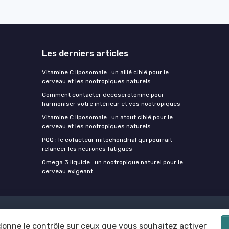
Les derniers articles
Vitamine C liposomale : un allié ciblé pour le
cerveau et les nootropiques naturels
Comment contacter decoserotonine pour
harmoniser votre intérieur et vos nootropiques
Vitamine C liposomale : un atout ciblé pour le
cerveau et les nootropiques naturels
PQQ : le cofacteur mitochondrial qui pourrait
relancer les neurones fatigués
Omega 3 liquide : un nootropique naturel pour le
cerveau exigeant
Mentions légales
Politique de confidentialité
 donne le contrôle sur ceux que vous souhaitez activer
© Nootropiques 2026