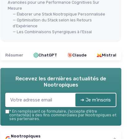
Avancées pour une Performance Cognitives Sur
Mesure
— Élaborer une Stack Nootropique Personnalisée
— Optimisation du Stack selon les Retours
d'Expérience
— Les Combinaisons Synergiques à l'Essai
Résumer
ChatGPT
Claude
Mistral
Recevez les dernières actualités de
Nootropiques
➔ Je m'inscris
*
En remplissant ce formulaire, j’accepte d’être
contacté(e) à des fins commerciales par Nootropiques et
ses partenaires.
Nootropiques