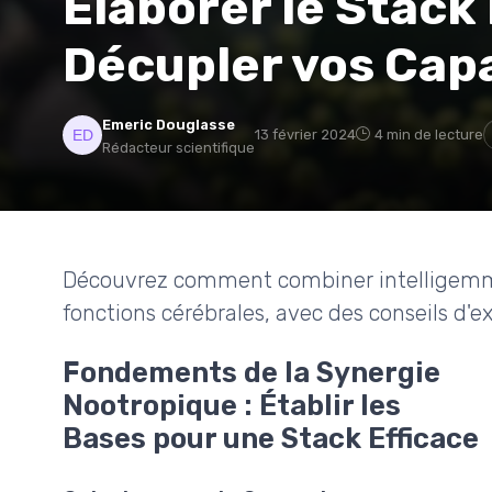
Élaborer le Stack
Décupler vos Cap
Emeric Douglasse
13 février 2024
4 min de lecture
Rédacteur scientifique
Découvrez comment combiner intelligemme
fonctions cérébrales, avec des conseils d'ex
Fondements de la Synergie
Nootropique : Établir les
Bases pour une Stack Efficace