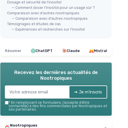
Dosage et sécurité de l'inositol
— Comment doser l'inositol pour un usage sûr ?
Comparaison avec d'autres nootropiques
— Comparaison avec d'autres nootropiques
Témoignages et études de cas
— Expériences et recherches sur l'inositol
Résumer
ChatGPT
Claude
Mistral
Recevez les dernières actualités de
Nootropiques
➔ Je m'inscris
*
En remplissant ce formulaire, j’accepte d’être
contacté(e) à des fins commerciales par Nootropiques et
ses partenaires.
Nootropiques