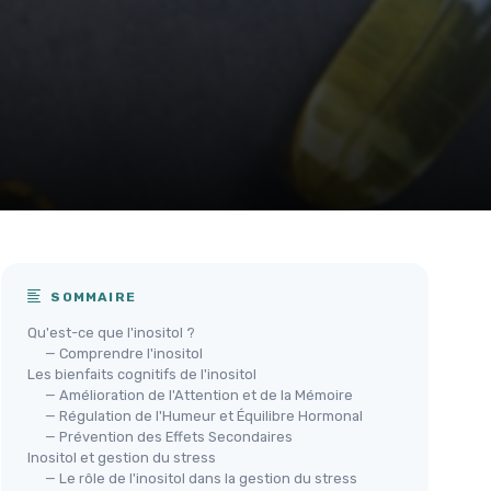
SOMMAIRE
Qu'est-ce que l'inositol ?
— Comprendre l'inositol
Les bienfaits cognitifs de l'inositol
— Amélioration de l'Attention et de la Mémoire
— Régulation de l'Humeur et Équilibre Hormonal
— Prévention des Effets Secondaires
Inositol et gestion du stress
— Le rôle de l'inositol dans la gestion du stress