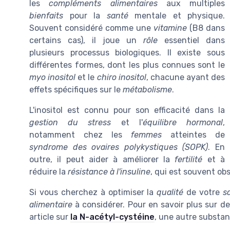
les
compléments alimentaires
aux multiples
bienfaits
pour la
santé
mentale et physique.
Souvent considéré comme une
vitamine
(B8 dans
certains cas), il joue un
rôle
essentiel dans
plusieurs processus biologiques. Il existe sous
différentes formes, dont les plus connues sont le
myo inositol
et le
chiro inositol
, chacune ayant des
effets spécifiques sur le
métabolisme
.
L'inositol est connu pour son efficacité dans la
gestion du stress
et l'
équilibre hormonal
,
notamment chez les
femmes
atteintes de
syndrome des ovaires polykystiques (SOPK)
. En
outre, il peut aider à améliorer la
fertilité
et à
réduire la
résistance à l'insuline
, qui est souvent ob
Si vous cherchez à optimiser la
qualité
de votre
s
alimentaire
à considérer. Pour en savoir plus sur d
article sur
la N-acétyl-cystéine
, une autre substa