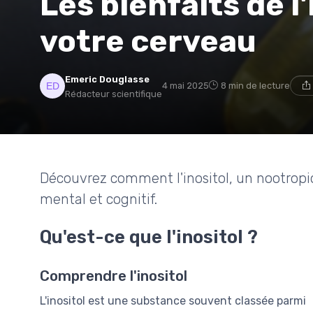
Les bienfaits de l
votre cerveau
Emeric Douglasse
4 mai 2025
8 min de lecture
Rédacteur scientifique
Découvrez comment l'inositol, un nootropiq
mental et cognitif.
Qu'est-ce que l'inositol ?
Comprendre l'inositol
L'inositol est une substance souvent classée parmi