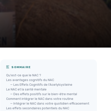
SOMMAIRE
Qu'est-ce que le NAC ?
Les avantages cognitifs du NAC
— Les Effets Cognitifs de l'Acetylcysteine
Le NAC et la santé mentale
— Des effets positifs sur le bien-être mental
Comment intégrer le NAC dans votre routine
— Intégrer le NAC dans votre quotidien efficacement
Les effets secondaires potentiels du NAC