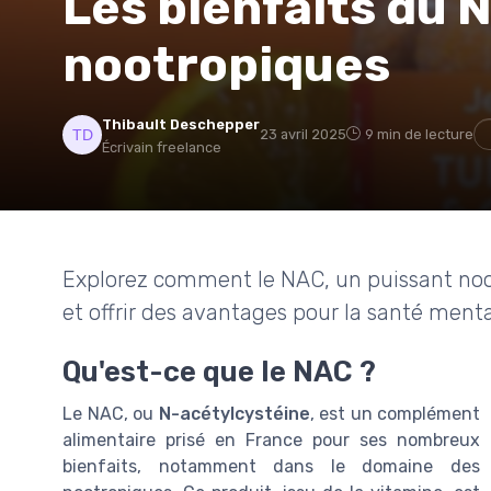
Les bienfaits du 
nootropiques
Thibault Deschepper
23 avril 2025
9 min de lecture
Écrivain freelance
Explorez comment le NAC, un puissant noot
et offrir des avantages pour la santé menta
Qu'est-ce que le NAC ?
Le NAC, ou
N-acétylcystéine
, est un complément
alimentaire prisé en France pour ses nombreux
bienfaits, notamment dans le domaine des