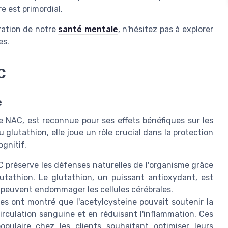
e est primordial.
oration de notre
santé mentale
, n'hésitez pas à explorer
es.
C
e
 NAC, est reconnue pour ses effets bénéfiques sur les
glutathion, elle joue un rôle crucial dans la protection
ognitif.
 préserve les défenses naturelles de l'organisme grâce
tathion. Le glutathion, un puissant antioxydant, est
i peuvent endommager les cellules cérébrales.
es ont montré que l'acetylcysteine pouvait soutenir la
irculation sanguine et en réduisant l'inflammation. Ces
opulaire chez les clients souhaitant optimiser leurs