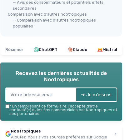
— Avis des consommateurs et potentiels effets
secondaires
Comparaison avec d'autres nootropiques
— Comparaison avec d'autres nootropiques
populaires
Résumer
ChatGPT
Claude
Mistral
Recevez les dernières actualités de
Nootropiques
➔ Je m'inscris
*
En remplissant ce formulaire, j’accepte d’être
contacté(e) à des fins commerciales par Nootropiques et
ses partenaires.
Nootropiques
Ajoutez-nous à vos sources préférées sur Google