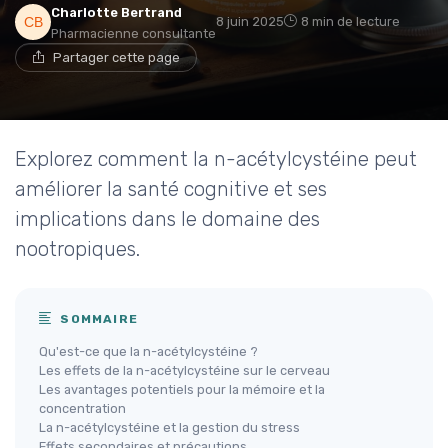
Charlotte Bertrand
8 juin 2025
8 min de lecture
Pharmacienne consultante
Partager cette page
Explorez comment la n-acétylcystéine peut
améliorer la santé cognitive et ses
implications dans le domaine des
nootropiques.
SOMMAIRE
Qu'est-ce que la n-acétylcystéine ?
Les effets de la n-acétylcystéine sur le cerveau
Les avantages potentiels pour la mémoire et la
concentration
La n-acétylcystéine et la gestion du stress
Effets secondaires et précautions