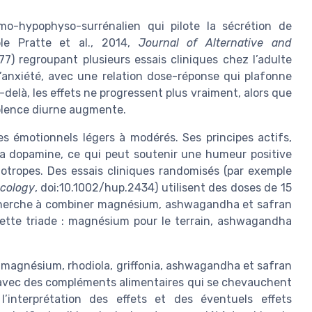
amo-hypophyso-surrénalien qui pilote la sécrétion de
le Pratte et al., 2014,
Journal of Alternative and
77) regroupant plusieurs essais cliniques chez l’adulte
’anxiété, avec une relation dose-réponse qui plafonne
delà, les effets ne progressent plus vraiment, alors que
nolence diurne augmente.
les émotionnels légers à modérés. Ses principes actifs,
 la dopamine, ce qui peut soutenir une humeur positive
otropes. Des essais cliniques randomisés (par exemple
cology
, doi:10.1002/hup.2434) utilisent des doses de 15
 cherche à combiner magnésium, ashwagandha et safran
e cette triade : magnésium pour le terrain, ashwagandha
magnésium, rhodiola, griffonia, ashwagandha et safran
rs avec des compléments alimentaires qui se chevauchent
’interprétation des effets et des éventuels effets