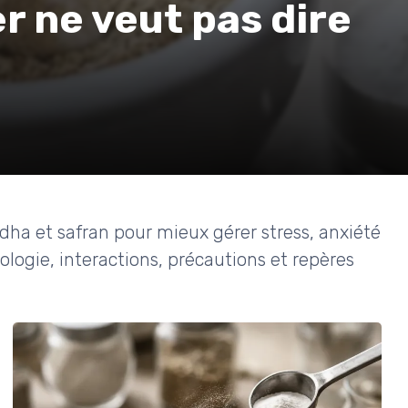
 ne veut pas dire
 et safran pour mieux gérer stress, anxiété
logie, interactions, précautions et repères