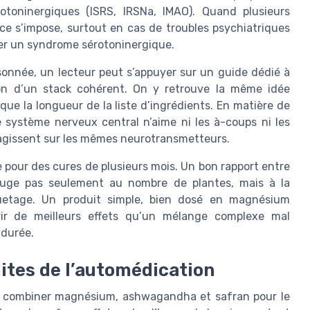
toninergiques (ISRS, IRSNa, IMAO). Quand plusieurs
ce s’impose, surtout en cas de troubles psychiatriques
iter un syndrome sérotoninergique.
sonnée, un lecteur peut s’appuyer sur un guide dédié à
tion d’un stack cohérent. On y retrouve la même idée
 que la longueur de la liste d’ingrédients. En matière de
le système nerveux central n’aime ni les à-coups ni les
agissent sur les mêmes neurotransmetteurs.
pour des cures de plusieurs mois. Un bon rapport entre
e juge pas seulement au nombre de plantes, mais à la
quetage. Un produit simple, bien dosé en magnésium
frir de meilleurs effets qu’un mélange complexe mal
 durée.
ites de l’automédication
t combiner magnésium, ashwagandha et safran pour le