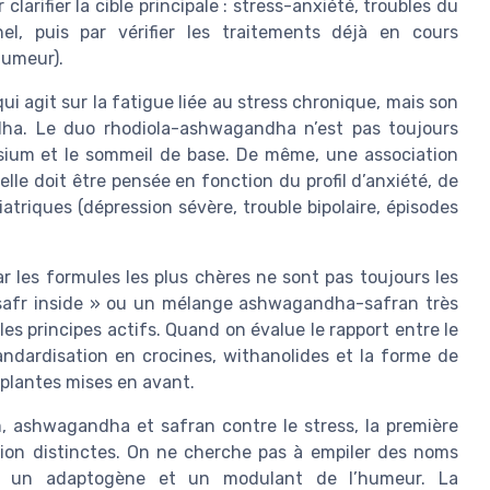
arifier la cible principale : stress-anxiété, troubles du
el, puis par vérifier les traitements déjà en cours
humeur).
i agit sur la fatigue liée au stress chronique, mais son
dha. Le duo rhodiola-ashwagandha n’est pas toujours
nésium et le sommeil de base. De même, une association
elle doit être pensée en fonction du profil d’anxiété, de
iatriques (dépression sévère, trouble bipolaire, épisodes
 les formules les plus chères ne sont pas toujours les
« safr inside » ou un mélange ashwagandha-safran très
les principes actifs. Quand on évalue le rapport entre le
standardisation en crocines, withanolides et la forme de
 plantes mises en avant.
 ashwagandha et safran contre le stress, la première
ion distinctes. On ne cherche pas à empiler des noms
le, un adaptogène et un modulant de l’humeur. La