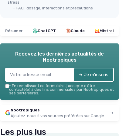
stress
— FAQ : dosage, interactions et précautions
Résumer
ChatGPT
Claude
Mistral
Recevez les dernières actualités de
Nootropiques
➔ Je m'inscris
*
En remplissant ce formulaire, j’accepte d’être
contacté(e) à des fins commerciales par Nootropiques et
ses partenaires.
Nootropiques
Ajoutez-nous à vos sources préférées sur Google
Les plus lus