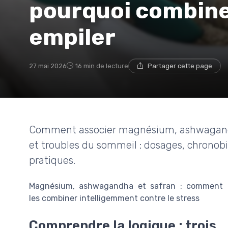
pourquoi combiner
empiler
27 mai 2026
16 min de lecture
Partager cette page
Comment associer magnésium, ashwagandha
et troubles du sommeil : dosages, chronobio
pratiques.
Magnésium, ashwagandha et safran : comment
les combiner intelligemment contre le stress
Comprendre la logique : trois