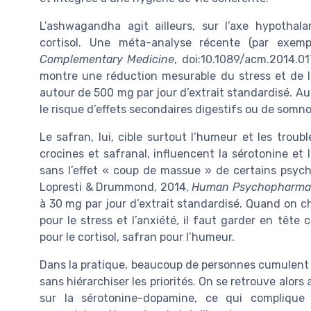
L’ashwagandha agit ailleurs, sur l’axe hypothal
cortisol. Une méta-analyse récente (par exemp
Complementary Medicine
, doi:10.1089/acm.2014.01
montre une réduction mesurable du stress et de l
autour de 500 mg par jour d’extrait standardisé. Au-
le risque d’effets secondaires digestifs ou de som
Le safran, lui, cible surtout l’humeur et les troub
crocines et safranal, influencent la sérotonine et
sans l’effet « coup de massue » de certains psych
Lopresti & Drummond, 2014,
Human Psychopharma
à 30 mg par jour d’extrait standardisé. Quand on
pour le stress et l’anxiété, il faut garder en têt
pour le cortisol, safran pour l’humeur.
Dans la pratique, beaucoup de personnes cumulent 
sans hiérarchiser les priorités. On se retrouve alo
sur la sérotonine-dopamine, ce qui complique l