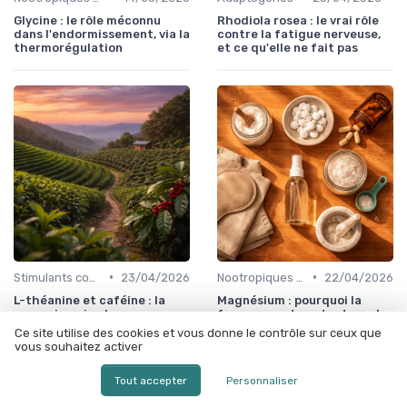
Glycine : le rôle méconnu
Rhodiola rosea : le vrai rôle
dans l'endormissement, via la
contre la fatigue nerveuse,
thermorégulation
et ce qu'elle ne fait pas
•
•
Stimulants cognitifs
23/04/2026
Nootropiques naturels
22/04/2026
L-théanine et caféine : la
Magnésium : pourquoi la
synergie qui calme sans
forme compte autant que la
assommer, validée par 20 ans
dose pour dormir
Ce site utilise des cookies et vous donne le contrôle sur ceux que
d'essais
vous souhaitez activer
Tout accepter
Personnaliser