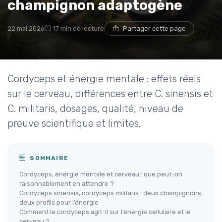
champignon adaptogène
22 mai 2026
17 min de lecture
Partager cette page
Cordyceps et énergie mentale : effets réels
sur le cerveau, différences entre C. sinensis et
C. militaris, dosages, qualité, niveau de
preuve scientifique et limites.
SOMMAIRE
Cordyceps, énergie mentale et cerveau : que peut-on
raisonnablement en attendre ?
Cordyceps sinensis, cordyceps militaris : deux champignons,
deux profils pour l’énergie
Comment le cordyceps agit-il sur l’énergie cellulaire et le
cerveau ?