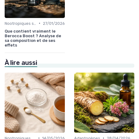
•
Nootropiques synthétiques
27/01/2026
Que contient vraiment le
Berocca Boost ? Analyse de
sa composition et de ses
effets
À lire aussi
•
•
Nootropiques naturels
14/05/2026
Adaptogènes
28/04/2026