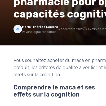
pharmacie pour o
capacités cogniti
Marie-Thérèse Leclerc
3 décembre 2025
13 min de le
Psychologue rédactrice
Vous souhaitez acheter du maca en pharm
produit, les critères de qualité à vérifier et
effets sur la cognition.
Comprendre le maca et ses
effets sur la cognition