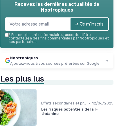
Recevez les dernières actualités de
Nootropiques
➔ Je m'inscris
*
En remplissant ce formulaire, j’accepte d’être
contacté(e) à des fins commerciales par Nootropiques et
ses partenaires.
Nootropiques
Ajoutez-nous à vos sources préférées sur Google
Les plus lus
•
Effets secondaires et précautions
12/06/2025
Les risques potentiels de la l-
théanine