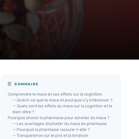
SOMMAIRE
Comprendre le maca et ses effets sur la cognition
— Qu’est-ce que le maca et pourquoi s’y intéresser ?
— Quels sont les effets du maca sur la cognition et le
bien-être ?
Pourquoi choisir la pharmacie pour acheter du maca ?
— Les avantages d’acheter du maca en pharmacie
— Pourquoi la pharmacie rassure-t-elle ?
— Transparence sur le prix et la livraison