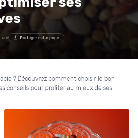
ptimiser ses
ves
cture
Partager cette page
acie ? Découvrez comment choisir le bon
 les conseils pour profiter au mieux de ses