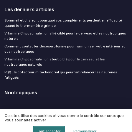
Les derniers articles
Sommeil et chaleur : pourquoi vos compléments perdent en efficacité
quand le thermomètre grimpe
Vitamine C liposomale : un allié ciblé pour le cerveau et les nootropiques
naturels
Comment contacter decoserotonine pour harmoniser votre intérieur et
vos nootropiques
Vitamine C liposomale : un atout ciblé pour le cerveau et les
nootropiques naturels
PQQ : le cofacteur mitochondrial qui pourrait relancer les neurones
fatigués
Nootropiques
Ce site utilise des cookies et vous donne le contrôle sur ceux que
vous souhaitez activer
Mentions légales
Politique de confidentialité
© Nootropiques 2026
Tout accepter
Personnaliser