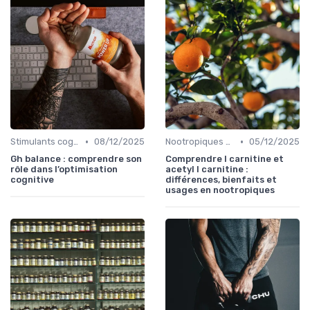
•
•
Stimulants cognitifs
08/12/2025
Nootropiques synthétiques
05/12/2025
Gh balance : comprendre son
Comprendre l carnitine et
rôle dans l’optimisation
acetyl l carnitine :
cognitive
différences, bienfaits et
usages en nootropiques