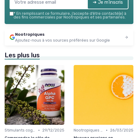
➔ Je m'inscris
*
En remplissant ce formulaire, j’accepte d’être contacté(e) à
des fins commerciales par Nootropiques et ses partenaires.
Nootropiques
Ajoutez-nous à vos sources préférées sur Google
Les plus lus
•
•
Stimulants cognitifs
29/12/2025
Nootropiques naturels
26/03/2025
Comprendre le rôle de
Mucuna pruriens en