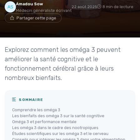
Amadou Sow
22 août 2025
8 min de lecture
Médecin généraliste écrivant
Partager cette page
Explorez comment les oméga 3 peuvent
améliorer la santé cognitive et le
fonctionnement cérébral grâce à leurs
nombreux bienfaits.
SOMMAIRE
Comprendre les oméga 3
Les bienfaits des oméga 3 sur la santé cognitive
Oméga 3 et performance mentale
Les oméga 3 dans le cadre des nootropiques
Études scientifiques sur les oméga 3 et le cerveau
Conseils pour intégrer les oméga 3 dans votre alimentation