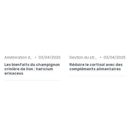
•
•
Amélioration de la concentration
03/04/2025
Gestion du stress et de l'anxiété
03/04/2025
Les bienfaits du champignon
Réduire le cortisol avec des
crinière de lion : hericium
compléments alimentaires
erinaceus