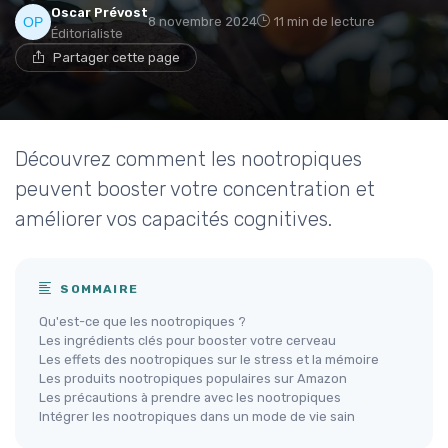
Oscar Prévost
8 novembre 2024
11 min de lecture
Éditorialiste
Partager cette page
Découvrez comment les nootropiques
peuvent booster votre concentration et
améliorer vos capacités cognitives.
SOMMAIRE
Qu'est-ce que les nootropiques ?
Les ingrédients clés pour booster votre cerveau
Les effets des nootropiques sur le stress et la mémoire
Les produits nootropiques populaires sur Amazon
Les précautions à prendre avec les nootropiques
Intégrer les nootropiques dans un mode de vie sain